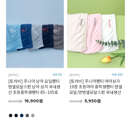
리뷰 69
리뷰 863
[토카비]
[토카비]
[토카비] 주니어 남아 요일팬티
[토카비] 주니어팬티 여아삼각
텐셀모달스판 남아 삼각 국내생
19종 초등여아 중학생팬티 텐셀
산 초등중학생팬티 85~105호
모달/면텐셀모달스판 국내생산
16,900원
5,950원
36,000원
13,000원
●
●
●
●
●