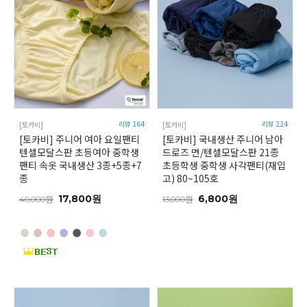
리뷰 164
리뷰 224
[토카비]
[토카비]
[토카비] 주니어 여아 요일팬티
[토카비] 국내생산 주니어 남아
텐셀모달스판 초등여아 중학생
드로즈 면/텐셀모달스판 21종
팬티 속옷 국내생산 3종+5종+7
초등학생 중학생 사각팬티(재입
종
고) 80~105호
17,800원
6,800원
40,000원
13,000원
●
●
●
●
●
●
●