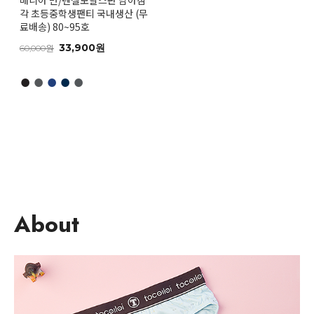
매니아 면/텐셀모달스판 남아삼
각 초등중학생팬티 국내생산 (무
료배송) 80~95호
33,900원
60,000원
●
●
●
●
●
About