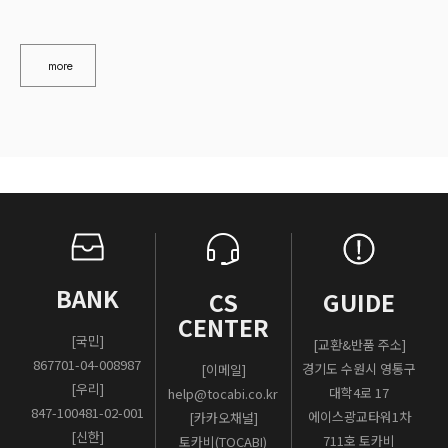
more
BANK
CS
GUIDE
CENTER
[국민]
[교환&반품 주소]
867701-04-008987
경기도 수원시 영통구
[이메일]
[우리]
대학4로 17
help@tocabi.co.kr
847-100481-02-001
에이스광교타워1차
[카카오채널]
[신한]
711호 토카비
토카비(TOCABI)