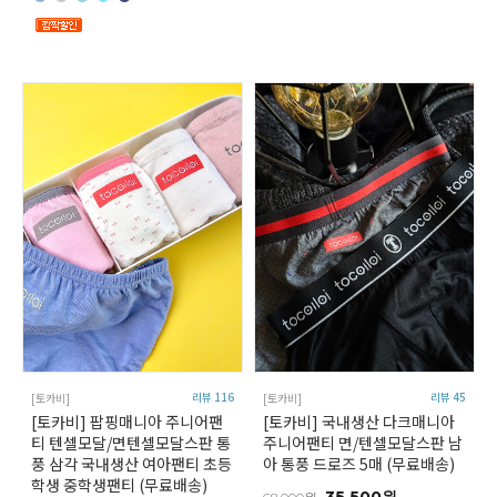
리뷰 116
리뷰 45
[토카비]
[토카비]
[토카비] 팝핑매니아 주니어팬
[토카비] 국내생산 다크매니아
티 텐셀모달/면텐셀모달스판 통
주니어팬티 면/텐셀모달스판 남
풍 삼각 국내생산 여아팬티 초등
아 통풍 드로즈 5매 (무료배송)
학생 중학생팬티 (무료배송)