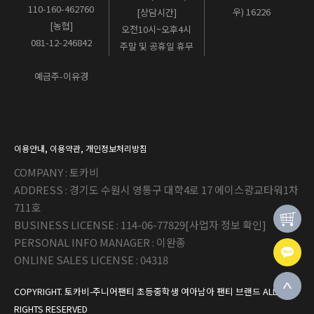
110-160-462760
우) 16226
[상담시간]
[농협]
오전10시~오후4시
081-12-246842
주말 및 공휴일 휴무
예금주-이유경
이용안내
,
이용약관
,
개인정보처리방침
COMPANY : 토카비
ADDRESS : 경기도 수원시 영통구 대학4로 17 에이스광교타워1차
711호
BUSINESS LICENSE : 114-06-77829
[사업자 정보 확인]
PERSONAL INFO MANAGER : 이완종
ONLINE SALES LICENSE : 04318
COPYRIGHT. 토카비-주니어팬티 초등중학생 여아남아 팬티 브랜드 ALL
RIGHTS RESERVED