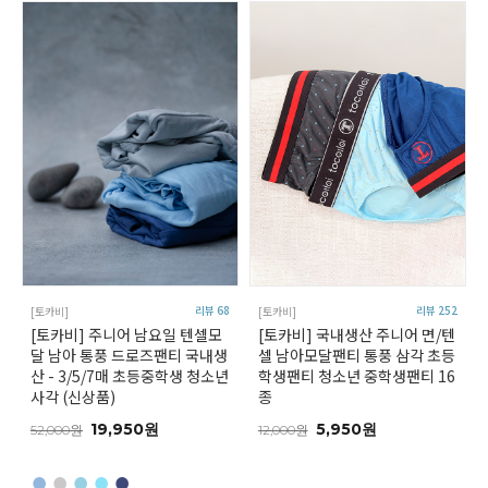
리뷰 68
리뷰 252
[토카비]
[토카비]
[토카비] 주니어 남요일 텐셀모
[토카비] 국내생산 주니어 면/텐
달 남아 통풍 드로즈팬티 국내생
셀 남아모달팬티 통풍 삼각 초등
산 - 3/5/7매 초등중학생 청소년
학생팬티 청소년 중학생팬티 16
사각 (신상품)
종
19,950원
5,950원
52,000원
12,000원
●
●
●
●
●