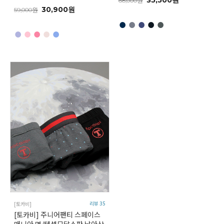
35,500원
68,000원
30,900원
59,000원
●
●
●
●
●
●
●
●
●
●
리뷰 35
[토카비]
[토카비] 주니어팬티 스페이스