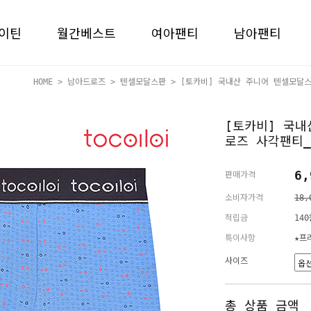
이틴
월간베스트
여아팬티
남아팬티
HOME
>
남아드로즈
>
텐셀모달스판
> [토카비] 국내산 주니어 텐셀모달스
[토카비] 국내
로즈 사각팬티_
6,
판매가격
소비자가격
18,
적립금
140
특이사항
★프
사이즈
총 상품 금액