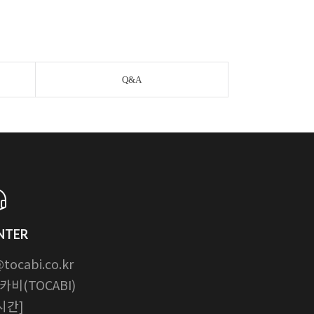
Q&A
NTER
ocabi.co.kr
비(TOCABI)
시간]