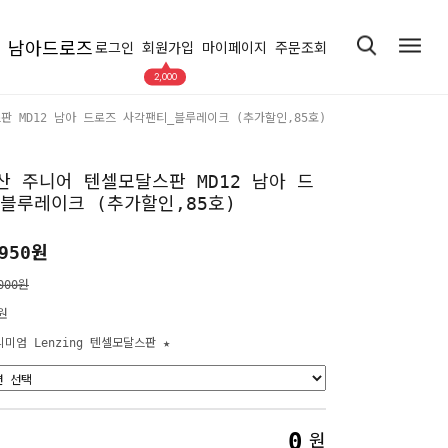
남아드로즈
로그인
회원가입
마이페이지
주문조회
▲
2,000
판 MD12 남아 드로즈 사각팬티_블루레이크 (추가할인,85호)
산 주니어 텐셀모달스판 MD12 남아 드
블루레이크 (추가할인,85호)
950원
000원
원
리미엄 Lenzing 텐셀모달스판 ★
0
원