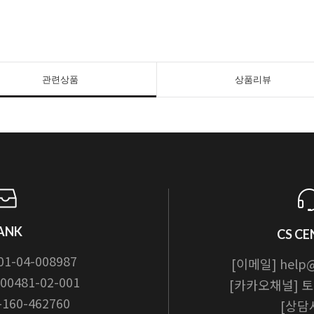
관련상품
상품리뷰
ANK
CS CE
01-04-008987
[이메일] help@t
00481-02-001
[카카오채널] 토카
-160-462760
[상담