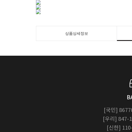
상품상세정보
B
[국민] 8677
[우리] 847-1
[신한] 110