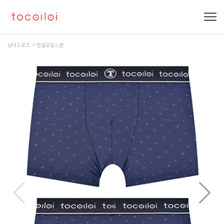
남아드로즈
텐셀모달스판