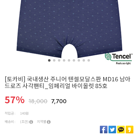
[토카비] 국내생산 주니어 텐셀모달스판 MD16 남아
드로즈 사각팬티_임페리얼 바이올렛 85호
57
%
18,000
7,700
적립금 :
140원
배송비 :
(조건)
지역별