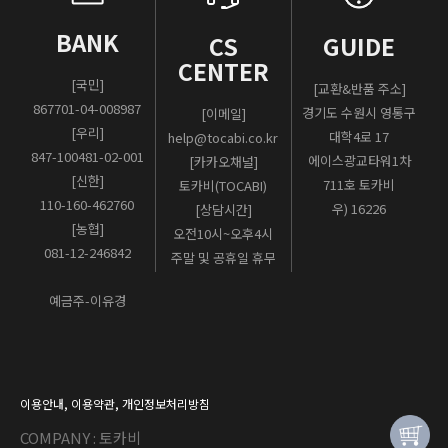
BANK
CS
GUIDE
CENTER
[국민]
[교환&반품 주소]
867701-04-008987
경기도 수원시 영통구
[이메일]
[우리]
대학4로 17
help@tocabi.co.kr
847-100481-02-001
에이스광교타워1차
[카카오채널]
[신한]
711호 토카비
토카비(TOCABI)
110-160-462760
우) 16226
[상담시간]
[농협]
오전10시~오후4시
081-12-246842
주말 및 공휴일 휴무
예금주-이유경
이용안내
,
이용약관
,
개인정보처리방침
COMPANY : 토카비