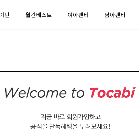
이틴
월간베스트
여아팬티
남아팬티