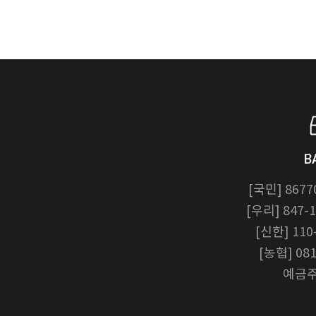
B
[국민] 8677
[우리] 847-1
[신한] 110
[농협] 081
예금주