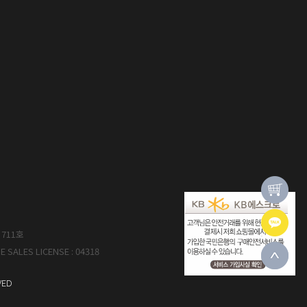
711호
E SALES LICENSE : 04318
VED