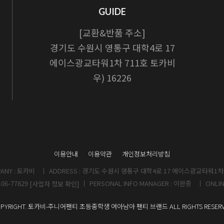
GUIDE
[교환&반품 주소]
경기도 수원시 영통구 대학4로 17
에이스광교타워1차 711호 토카비
우) 16226
이용안내
이용약관
개인정보처리방침
ANY : 토카비
ADDRESS : 경기도 수원시 영통구 대학4로 17 에이스광교타워1차 
-06-77829
PERSONAL INFO MANAGER : 이완종
ONLIN
[사업자 정보 확인]
PYRIGHT. 토카비-주니어팬티 초등중학생 여아남아 팬티 브랜드 ALL RIGHTS RESER