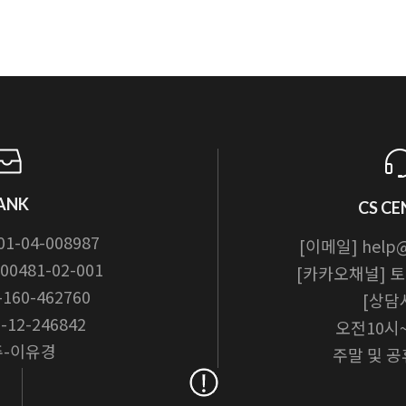
ANK
CS CE
01-04-008987
[이메일] help@t
00481-02-001
[카카오채널] 토카
-160-462760
[상담
-12-246842
오전10시
-이유경
주말 및 공