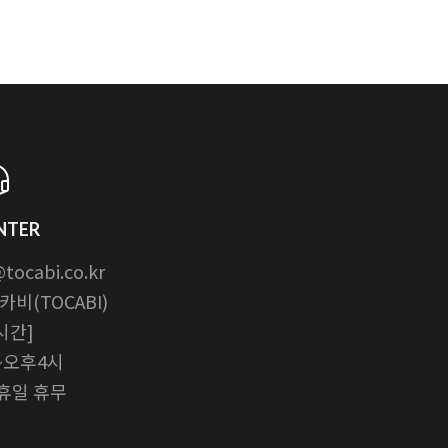
NTER
ocabi.co.kr
비(TOCABI)
시간]
~오후4시
휴일 휴무