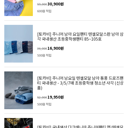
30,900원
59,000
600원 적립
[토카비] 주니어 남아 요일팬티 텐셀모달스판 남아 삼
각 국내생산 초등중학생팬티 85~105호
16,900원
36,000
500원 적립
[토카비] 주니어 남요일 텐셀모달 남아 통풍 드로즈팬
티 국내생산 - 3/5/7매 초등중학생 청소년 사각 (신상
품)
19,950원
52,000
500원 적립
[토카비] 국내생산 다크매니아 주니어팬티 면/텐셀모