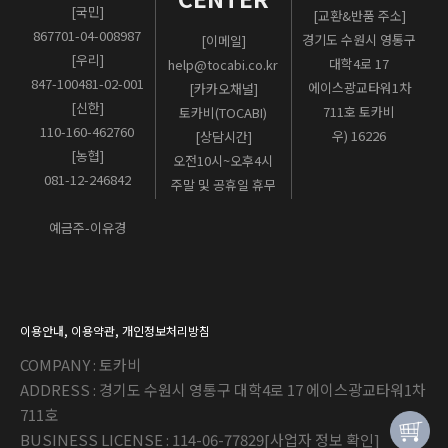
[국민]
[교환&반품 주소]
867701-04-008987
경기도 수원시 영통구
[이메일]
[우리]
대학4로 17
help@tocabi.co.kr
847-100481-02-001
에이스광교타워1차
[카카오채널]
[신한]
711호 토카비
토카비(TOCABI)
110-160-462760
우) 16226
[상담시간]
[농협]
오전10시~오후4시
081-12-246842
주말 및 공휴일 휴무
예금주-이유경
이용안내
,
이용약관
,
개인정보처리방침
COMPANY : 토카비
ADDRESS : 경기도 수원시 영통구 대학4로 17 에이스광교타워1차
711호
BUSINESS LICENSE : 114-06-77829
[사업자 정보 확인]