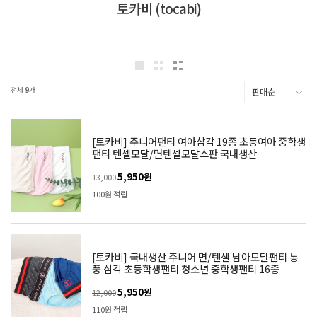
토카비 (tocabi)
전체
9
개
[토카비] 주니어팬티 여아삼각 19종 초등여아 중학생
팬티 텐셀모달/면텐셀모달스판 국내생산
5,950원
13,000
100원 적립
[토카비] 국내생산 주니어 면/텐셀 남아모달팬티 통
풍 삼각 초등학생팬티 청소년 중학생팬티 16종
5,950원
12,000
110원 적립