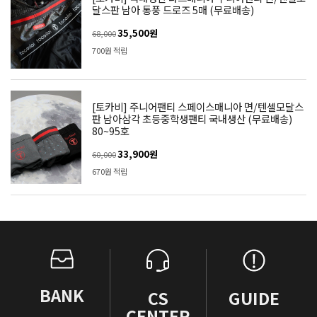
달스판 남아 통풍 드로즈 5매 (무료배송)
35,500원
68,000
700원 적립
[토카비] 주니어팬티 스페이스매니아 면/텐셀모달스
판 남아삼각 초등중학생팬티 국내생산 (무료배송)
80~95호
33,900원
60,000
670원 적립
BANK
CS
GUIDE
CENTER