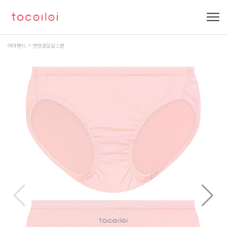
여아팬티
면텐셀모달스판