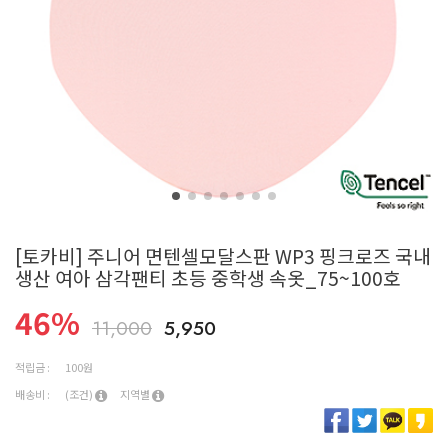
[토카비] 주니어 면텐셀모달스판 WP3 핑크로즈 국내
생산 여아 삼각팬티 초등 중학생 속옷_75~100호
46
%
11,000
5,950
적립금 :
100원
배송비 :
(조건)
지역별