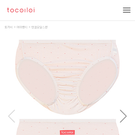
토카비
여아팬티
텐셀모달스판