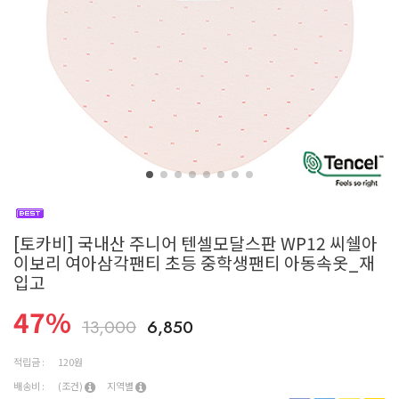
[토카비] 국내산 주니어 텐셀모달스판 WP12 씨쉘아
이보리 여아삼각팬티 초등 중학생팬티 아동속옷_재
입고
47
%
13,000
6,850
적립금 :
120원
배송비 :
(조건)
지역별