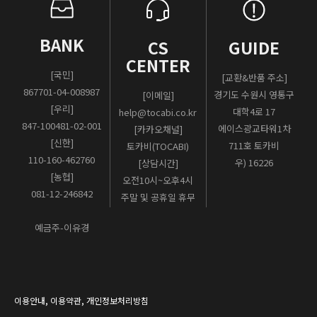
BANK
CS
GUIDE
CENTER
[국민]
[교환&반품 주소]
867701-04-008987
경기도 수원시 영통구
[이메일]
[우리]
대학4로 17
help@tocabi.co.kr
847-100481-02-001
에이스광교타워1차
[카카오채널]
[신한]
711호 토카비
토카비(TOCABI)
110-160-462760
우) 16226
[상담시간]
[농협]
오전10시~오후4시
081-12-246842
주말 및 공휴일 휴무
예금주-이유경
이용안내
,
이용약관
,
개인정보처리방침